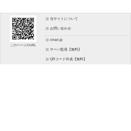
当サイトについて
お問い合わせ
cman.jp
このページのURL
サーバ監視【無料】
QRコード作成【無料】
画像加工【無料】
htaccess作成【無料】
WEB便利ノート【無料】
文字/ボタンのイメージ画像作成【無料】
IT比較実験【無料】
WEBページ作成リファレンス【無料】
ホームページのパーツ作成【無料】