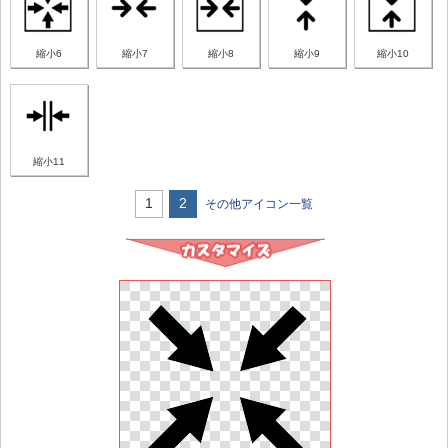
縮小6
縮小7
縮小8
縮小9
縮小10
縮小11
1
2
その他アイコン一覧