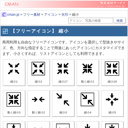
cman.jp
>
フリー素材
>
アイコン
>
矢印
> 縮小
検索
【フリーアイコン】 縮小
商用利用も自由なフリーアイコンです。アイコンを選択して型抜きやサイ
ズ、色、方向な指定することで用途にあったアイコンにカスタマイズでき
ます。小さくすれば、リストアイコンとしても利用できます。
縮小1
縮小2
縮小17
動く縮小1
縮小18
動く縮小3
動く縮小2
縮小3
縮小4
縮小5