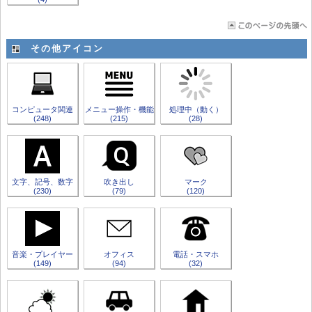
その他アイコン
コンピュータ関連
メニュー操作・機能
処理中（動く）
(248)
(215)
(28)
文字、記号、数字
吹き出し
マーク
(230)
(79)
(120)
音楽・プレイヤー
オフィス
電話・スマホ
(149)
(94)
(32)