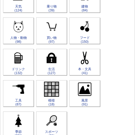
天気
乗り物
建物
(124)
(39)
(84)
人物・動物
買い物
フード
(98)
(97)
(150)
ドリンク
生活
本・文具
(132)
(127)
(41)
工具
模様
風景
(87)
(18)
(91)
季節
スポーツ