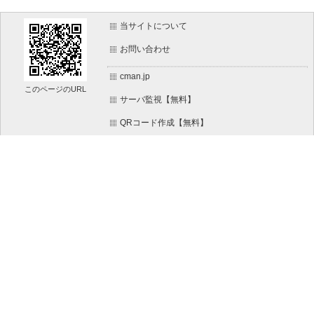
当サイトについて
お問い合わせ
cman.jp
このページのURL
サーバ監視【無料】
QRコード作成【無料】
画像加工【無料】
htaccess作成【無料】
WEB便利ノート【無料】
文字/ボタンのイメージ画像作成【無料】
IT比較実験【無料】
WEBページ作成リファレンス【無料】
ホームページのパーツ作成【無料】