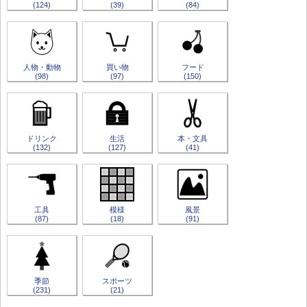
(124)
(39)
(84)
人物・動物
買い物
フード
(98)
(97)
(150)
ドリンク
生活
本・文具
(132)
(127)
(41)
工具
模様
風景
(87)
(18)
(91)
季節
スポーツ
(231)
(21)