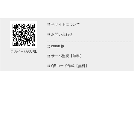
当サイトについて
お問い合わせ
cman.jp
このページのURL
サーバ監視【無料】
QRコード作成【無料】
画像加工【無料】
htaccess作成【無料】
WEB便利ノート【無料】
文字/ボタンのイメージ画像作成【無料】
IT比較実験【無料】
WEBページ作成リファレンス【無料】