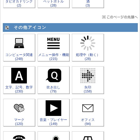
タピオカドリンク
ペットボトル
酒
(2)
(28)
(3)
その他アイコン
コンピュータ関連
メニュー操作・機能
処理中（動く）
(248)
(215)
(28)
文字、記号、数字
吹き出し
矢印
(230)
(79)
(158)
マーク
音楽・プレイヤー
オフィス
(120)
(149)
(94)