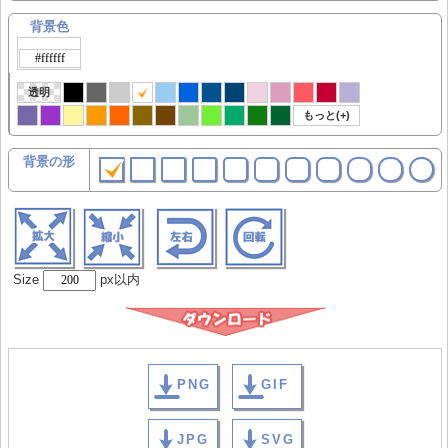
背景色
透明
もっと(+)
背景の形
Size
px以内
PNG
GIF
JPG
SVG