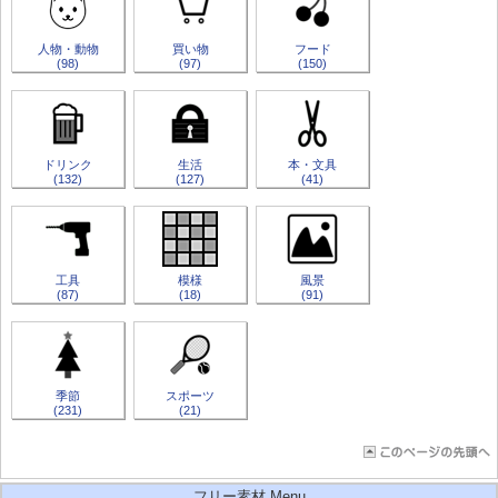
人物・動物
買い物
フード
(98)
(97)
(150)
ドリンク
生活
本・文具
(132)
(127)
(41)
工具
模様
風景
(87)
(18)
(91)
季節
スポーツ
(231)
(21)
フリー素材 Menu