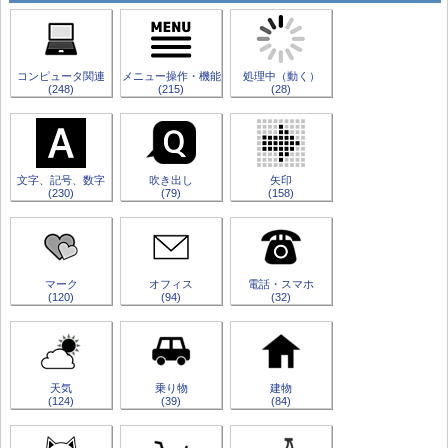
コンピュータ関連
メニュー操作・機能
処理中（動く）
(248)
(215)
(28)
文字、記号、数字
吹き出し
矢印
(230)
(79)
(158)
マーク
オフィス
電話・スマホ
(120)
(94)
(32)
天気
乗り物
建物
(124)
(39)
(84)