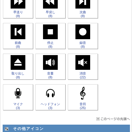
早送り
早戻し
次曲
(8)
(8)
(8)
前曲
停止
録音
(8)
(8)
(8)
取り出し
音量
消音
(8)
(8)
(22)
マイク
ヘッドフォン
音符
(3)
(3)
(25)
その他アイコン