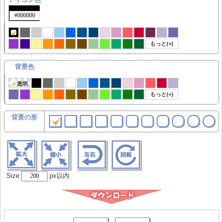
もっと(+)
背景色
透明
もっと(+)
背景の形
Size
px以内