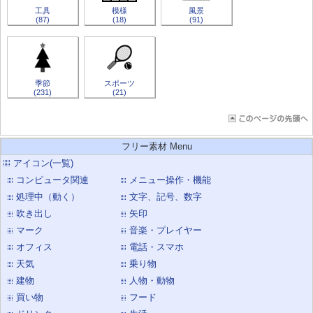
工具
模様
風景
(87)
(18)
(91)
季節
スポーツ
(231)
(21)
フリー素材 Menu
アイコン(一覧)
コンピュータ関連
メニュー操作・機能
処理中（動く）
文字、記号、数字
吹き出し
矢印
マーク
音楽・プレイヤー
オフィス
電話・スマホ
天気
乗り物
建物
人物・動物
買い物
フード