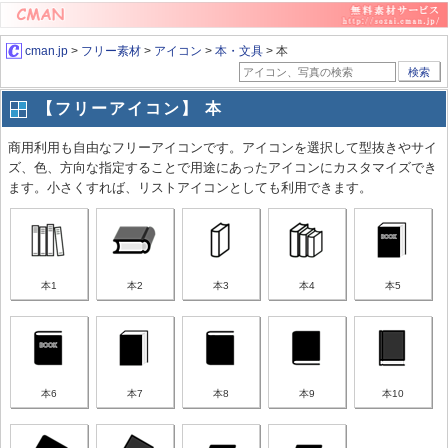
cman.jp
>
フリー素材
>
アイコン
>
本・文具
> 本
検索
【フリーアイコン】 本
商用利用も自由なフリーアイコンです。アイコンを選択して型抜きやサイ
ズ、色、方向な指定することで用途にあったアイコンにカスタマイズでき
ます。小さくすれば、リストアイコンとしても利用できます。
本1
本2
本3
本4
本5
本6
本7
本8
本9
本10