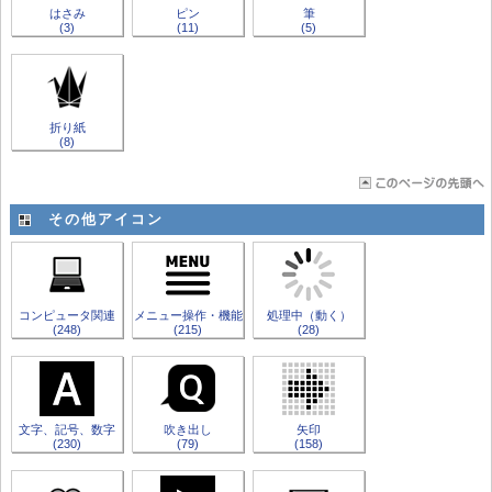
はさみ
ピン
筆
(3)
(11)
(5)
折り紙
(8)
その他アイコン
コンピュータ関連
メニュー操作・機能
処理中（動く）
(248)
(215)
(28)
文字、記号、数字
吹き出し
矢印
(230)
(79)
(158)