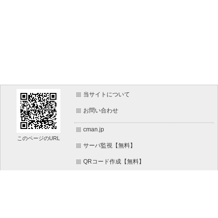
当サイトについて
お問い合わせ
cman.jp
このページのURL
サーバ監視【無料】
QRコード作成【無料】
画像加工【無料】
htaccess作成【無料】
WEB便利ノート【無料】