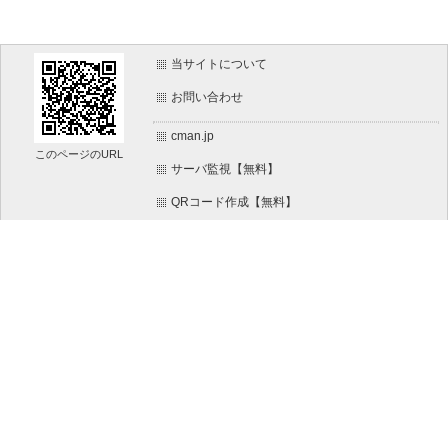
当サイトについて
お問い合わせ
cman.jp
このページのURL
サーバ監視【無料】
QRコード作成【無料】
画像加工【無料】
htaccess作成【無料】
WEB便利ノート【無料】
文字/ボタンのイメージ画像作成【無料】
IT比較実験【無料】
WEBページ作成リファレンス【無料】
ホームページのパーツ作成【無料】