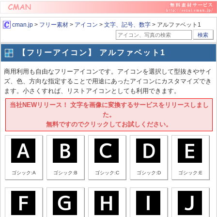
cman.jp
>
フリー素材
>
アイコン
>
文字、記号、数字
> アルファベット1
検索
【フリーアイコン】 アルファベット1
商用利用も自由なフリーアイコンです。アイコンを選択して型抜きやサイ
ズ、色、方向な指定することで用途にあったアイコンにカスタマイズでき
ます。小さくすれば、リストアイコンとしても利用できます。
当社NEWリリース！ 文字を画像に変換するサービスをリリースしまし
た。
無料ですのでクリックしてお試しください。
ゴシック:A
ゴシック:B
ゴシック:C
ゴシック:D
ゴシック:E