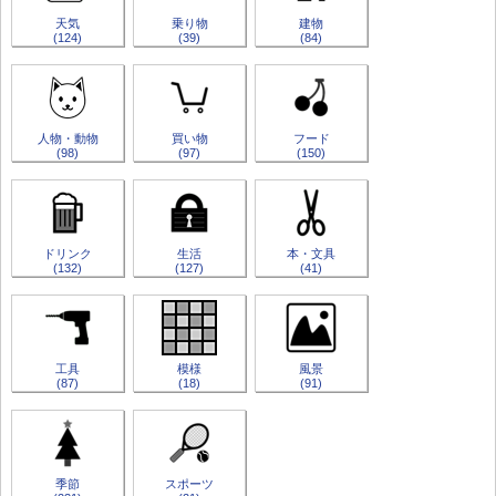
天気
乗り物
建物
(124)
(39)
(84)
人物・動物
買い物
フード
(98)
(97)
(150)
ドリンク
生活
本・文具
(132)
(127)
(41)
工具
模様
風景
(87)
(18)
(91)
季節
スポーツ