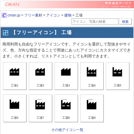
cman.jp
>
フリー素材
>
アイコン
>
建物
> 工場
検索
【フリーアイコン】 工場
商用利用も自由なフリーアイコンです。アイコンを選択して型抜きやサイ
ズ、色、方向な指定することで用途にあったアイコンにカスタマイズでき
ます。小さくすれば、リストアイコンとしても利用できます。
工場1
工場2
工場3
工場4
工場5
工場6
工場7
工場8
工場9
その他アイコン一覧