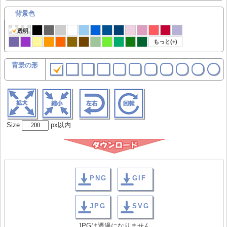
背景色
透明
もっと(+)
背景の形
Size
px以内
PNG
GIF
JPG
SVG
JPGは透過になりません