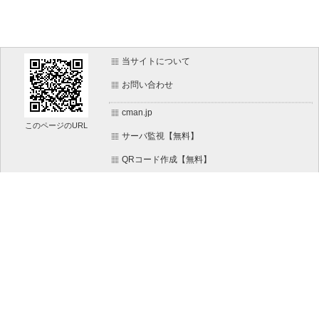
当サイトについて
お問い合わせ
cman.jp
このページのURL
サーバ監視【無料】
QRコード作成【無料】
画像加工【無料】
htaccess作成【無料】
WEB便利ノート【無料】
文字/ボタンのイメージ画像作成【無料】
IT比較実験【無料】
WEBページ作成リファレンス【無料】