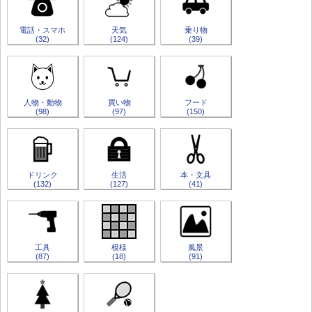
電話・スマホ
天気
乗り物
(32)
(124)
(39)
人物・動物
買い物
フード
(98)
(97)
(150)
ドリンク
生活
本・文具
(132)
(127)
(41)
工具
模様
風景
(87)
(18)
(91)