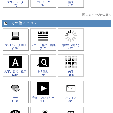
エスカレータ
エレベータ
階段
(8)
(14)
(12)
その他アイコン
コンピュータ関連
メニュー操作・機能
処理中（動く）
(248)
(215)
(28)
文字、記号、数字
吹き出し
矢印
(230)
(79)
(158)
マーク
音楽・プレイヤー
オフィス
(120)
(149)
(94)