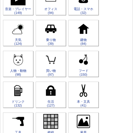
音楽・プレイヤー
オフィス
電話・スマホ
(149)
(94)
(32)
天気
乗り物
建物
(124)
(39)
(84)
人物・動物
買い物
フード
(98)
(97)
(150)
ドリンク
生活
本・文具
(132)
(127)
(41)
工具
模様
風景