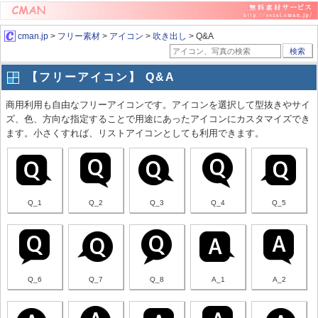
cman.jp
>
フリー素材
>
アイコン
>
吹き出し
> Q&A
検索
【フリーアイコン】 Q&A
商用利用も自由なフリーアイコンです。アイコンを選択して型抜きやサイ
ズ、色、方向な指定することで用途にあったアイコンにカスタマイズでき
ます。小さくすれば、リストアイコンとしても利用できます。
Q_1
Q_2
Q_3
Q_4
Q_5
Q_6
Q_7
Q_8
A_1
A_2