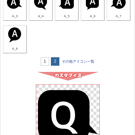
A_3
A_4
A_5
A_6
A_7
A_8
1
2
その他アイコン一覧