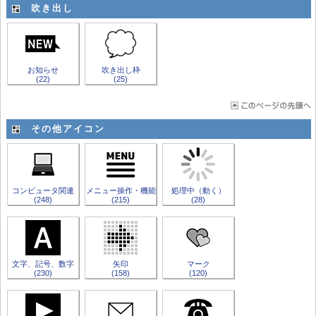
吹き出し
お知らせ
吹き出し枠
(22)
(25)
その他アイコン
コンピュータ関連
メニュー操作・機能
処理中（動く）
(248)
(215)
(28)
文字、記号、数字
矢印
マーク
(230)
(158)
(120)