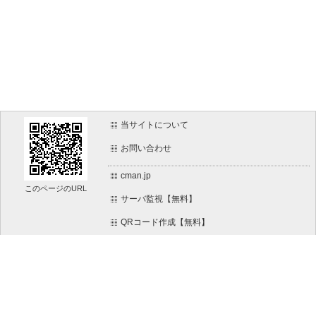
当サイトについて
お問い合わせ
cman.jp
このページのURL
サーバ監視【無料】
QRコード作成【無料】
画像加工【無料】
htaccess作成【無料】
WEB便利ノート【無料】
文字/ボタンのイメージ画像作成【無料】